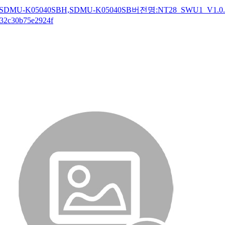
DMU-K05040SBH,SDMU-K05040SB버전명:NT28_SWU1_V1.0.0
32c30b75e2924f