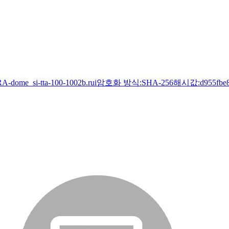
_si-tta-100-1002b.rui암호화 방식:SHA-256해시값:d955fbe83f1254