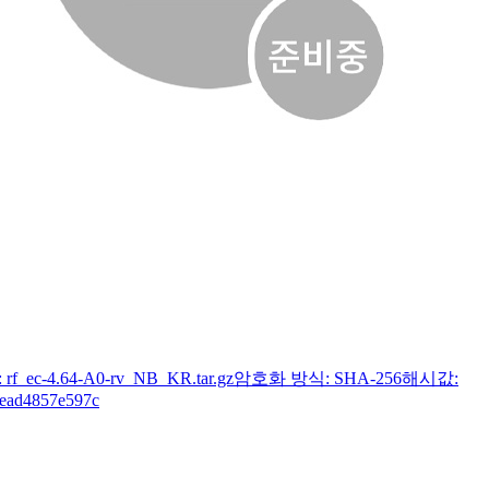
f_ec-4.64-A0-rv_NB_KR.tar.gz암호화 방식: SHA-256해시값:
ead4857e597c