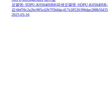
모델명: SDPU-K05040SBH파생모델명 :SDPU-K05040SB,S
값:6bf59c2a2bc905cd2b7f5bfdac417e28526396dae288b5f435
2025-03-16