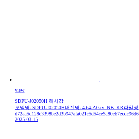
view
SDPU-J02050H 해시값
모델명: SDPU-J02050H버전명: 4.64-A0-rv_NB_KR파일명: r
d72aa5d128e3398be2d3b947afa021c5d54ce5a80eb7ecdc96d6
2025-03-15