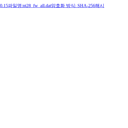
.15파일명:nt28_fw_all.dat암호화 방식: SHA-256해시