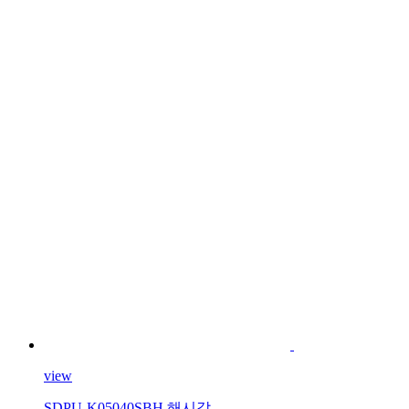
view
SDPU-K05040SBH 해시값