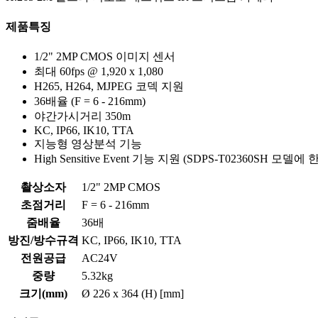
제품특징
1/2" 2MP CMOS 이미지 센서
최대 60fps @ 1,920 x 1,080
H265, H264, MJPEG 코덱 지원
36배율 (F = 6 - 216mm)
야간가시거리 350m
KC, IP66, IK10, TTA
지능형 영상분석 기능
High Sensitive Event 기능 지원 (SDPS-T02360SH 모델에 
촬상소자
1/2" 2MP CMOS
초점거리
F = 6 - 216mm
줌배율
36배
방진/방수규격
KC, IP66, IK10, TTA
전원공급
AC24V
중량
5.32kg
크기(mm)
Ø 226 x 364 (H) [mm]