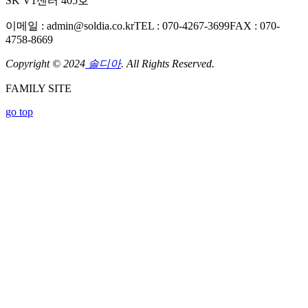
SK V1센터 405호
이메일 : admin@soldia.co.kr
TEL : 070-4267-3699
FAX : 070-
4758-8669
Copyright © 2024
솔디아
. All Rights Reserved.
FAMILY SITE
go top