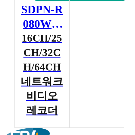
SDPN-R
080W S
ERIES
16CH/25
CH/32C
H/64CH
네트워크
비디오
레코더