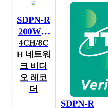
SDPN-R
200W S
ERIES
4CH/8C
H 네트워
크 비디
오 레코
더
SDPN-R