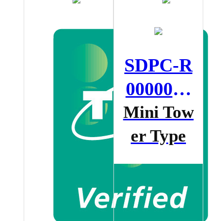
SDPC-R
00000W
P
Mini Tow
er Type