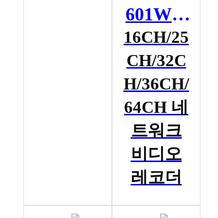
601W S
ERIES
16CH/25
CH/32C
H/36CH/
64CH 네
트워크
비디오
레코더