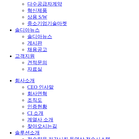
다수공급자계약
혁신제품
상용 S/W
중소기업기술마켓
솔디아뉴스
솔디아뉴스
게시판
채용공고
고객지원
견적문의
자료실
회사소개
CEO 인사말
회사연혁
조직도
인증현황
CI 소개
계열사 소개
찾아오시는길
솔루션소개